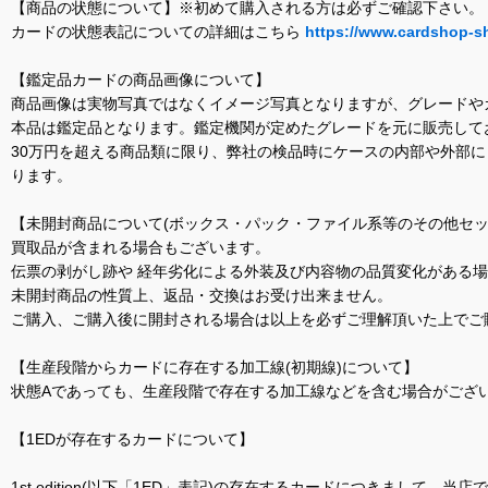
【商品の状態について】※初めて購入される方は必ずご確認下さい。
カードの状態表記についての詳細はこちら
https://www.cardshop-s
【鑑定品カードの商品画像について】
商品画像は実物写真ではなくイメージ写真となりますが、グレードや
本品は鑑定品となります。鑑定機関が定めたグレードを元に販売して
30万円を超える商品類に限り、弊社の検品時にケースの内部や外部
ります。
【未開封商品について(ボックス・パック・ファイル系等のその他セッ
買取品が含まれる場合もございます。
伝票の剥がし跡や 経年劣化による外装及び内容物の品質変化がある
未開封商品の性質上、返品・交換はお受け出来ません。
ご購入、ご購入後に開封される場合は以上を必ずご理解頂いた上でご
【生産段階からカードに存在する加工線(初期線)について】
状態Aであっても、生産段階で存在する加工線などを含む場合がござい
【1EDが存在するカードについて】
1st edition(以下「1ED」表記)の存在するカードにつきまし