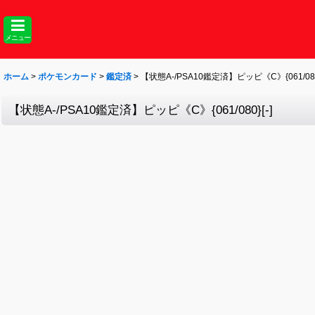
メニュー
ホーム
>
ポケモンカード
>
鑑定済
>
【状態A-/PSA10鑑定済】ピッピ《C》{061/080}
【状態A-/PSA10鑑定済】ピッピ《C》{061/080}[-]