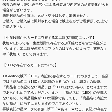
伝票の剥がし跡や 経年劣化による外装及び内容物の品質変化がある
場合がございます。
未開封商品の性質上、返品・交換はお受け出来ません。
ご購入、ご購入後に開封される場合は以上を必ずご理解頂いた上で
ご購入下さい。
【生産段階からカードに存在する加工線(初期線)について】
状態Aであっても、生産段階で存在する加工線などを含む場合がご
ざいます。加工線が何本も目立つものは度合いによって「状態A-」
や「状態B」としております。
【1EDが存在するカードについて】
1st edition(以下「1ED」表記)の存在するカードにつきまして、当店
では「商品名に（1ED）の記載のあるもの」は「1ED」の販売、
「商品名に表記のない商品」は「1EDではないもの」となりますの
であらかじめご了承ください。また、「商品名に（1ED）の記載の
ないもの」の商品画像が1EDの画像であっても、「商品名に表記の
ない商品」に当てはまりますのでご了承ください。
再販表記の星マークの有無 (以下「★あり・★なし」表記)の存在す