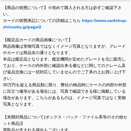
【商品の状態について】※初めて購入される方は必ずご確認下さ
い。
カードの状態表記についての詳細はこちら
https://www.cardshop-
shinsoku.jp/page/2
【鑑定品カードの商品画像について】
商品画像は実物写真ではなくイメージ写真となりますが、グレード
やカードは商品名の通りとなります。
本品は鑑定品となります。鑑定機関が定めたグレードを元に販売し
ており、ケースの内外部に確認出来る傷などに関してのクレーム及
び返品交換には一切対応していませんのでご了承の上お買い上げ下
さい。
30万円を超える商品類に限り、弊社の検品時にケースの内部や外部
に目立つ傷等がある場合には、写真で確認できる様に掲載している
場合があります。こちらがあるものは、イメージ写真ではなく実物
写真となります。
【未開封商品について(ボックス・パック・ファイル系等のその他セ
ット商品)】
買取品が含まれる場合もございます。