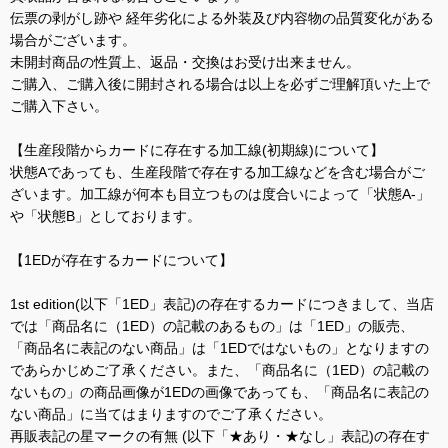
伝票の剥がし跡や 経年劣化による外装及び内容物の品質変化がある
場合がございます。
未開封商品の性質上、返品・交換はお受け出来ません。
ご購入、ご購入後に開封される場合は以上を必ずご理解頂いた上で
ご購入下さい。
【生産段階からカードに存在する加工線(初期線)について】
状態Aであっても、生産段階で存在する加工線などを含む場合がご
ざいます。加工線が何本も目立つものは度合いによって「状態A-」
や「状態B」としております。
【1EDが存在するカードについて】
1st edition(以下「1ED」表記)の存在するカードにつきまして、当店
では「商品名に（1ED）の記載のあるもの」は「1ED」の販売、
「商品名に表記のない商品」は「1EDではないもの」となりますの
であらかじめご了承ください。また、「商品名に（1ED）の記載の
ないもの」の商品画像が1EDの画像であっても、「商品名に表記の
ない商品」に当てはまりますのでご了承ください。
再販表記の星マークの有無 (以下「★あり・★なし」表記)の存在す