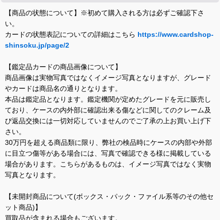
【商品の状態について】※初めて購入される方は必ずご確認下さ
い。
カードの状態表記についての詳細はこちら
https://www.cardshop-
shinsoku.jp/page/2
【鑑定品カードの商品画像について】
商品画像は実物写真ではなくイメージ写真となりますが、グレード
やカードは商品名の通りとなります。
本品は鑑定品となります。鑑定機関が定めたグレードを元に販売し
ており、ケースの内外部に確認出来る傷などに関してのクレーム及
び返品交換には一切対応していませんのでご了承の上お買い上げ下
さい。
30万円を超える商品類に限り、弊社の検品時にケースの内部や外部
に目立つ傷等がある場合には、写真で確認できる様に掲載している
場合があります。こちらがあるものは、イメージ写真ではなく実物
写真となります。
【未開封商品について(ボックス・パック・ファイル系等のその他セ
ット商品)】
買取品が含まれる場合もございます。