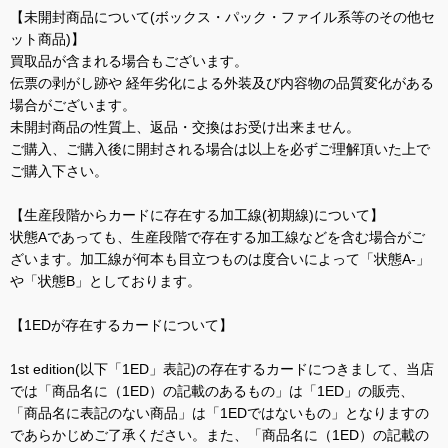
【未開封商品について(ボックス・パック・ファイル系等のその他セ
ット商品)】
買取品が含まれる場合もございます。
伝票の剥がし跡や 経年劣化による外装及び内容物の品質変化がある
場合がございます。
未開封商品の性質上、返品・交換はお受け出来ません。
ご購入、ご購入後に開封される場合は以上を必ずご理解頂いた上で
ご購入下さい。
【生産段階からカードに存在する加工線(初期線)について】
状態Aであっても、生産段階で存在する加工線などを含む場合がご
ざいます。加工線が何本も目立つものは度合いによって「状態A-」
や「状態B」としております。
【1EDが存在するカードについて】
1st edition(以下「1ED」表記)の存在するカードにつきまして、当店
では「商品名に（1ED）の記載のあるもの」は「1ED」の販売、
「商品名に表記のない商品」は「1EDではないもの」となりますの
であらかじめご了承ください。また、「商品名に（1ED）の記載の