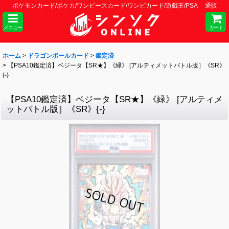
ポケモンカード/ポケカ/ワンピースカード/ワンピカード/遊戯王/PSA 通販
メニュー
カート
ホーム
>
ドラゴンボールカード
>
鑑定済
>
【PSA10鑑定済】ベジータ【SR★】《緑》 [アルティメットバトル版］《SR》
{-}
【PSA10鑑定済】ベジータ【SR★】《緑》 [アルティメ
ットバトル版］《SR》{-}