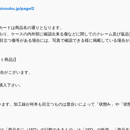
hinsoku.jp/page/2
カードは商品名の通りとなります。
おり、ケースの内外部に確認出来る傷などに関してのクレーム及び返品
に目立つ傷等がある場合には、写真で確認できる様に掲載している場合
ト商品)】
場合がございます。
購入下さい。
ます。加工線が何本も目立つものは度合いによって「状態A-」や「状
て、当店では「商品名に（1ED）の記載のあるもの」は「1ED」の販売、「