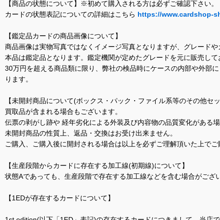
【商品の状態について】※初めて購入される方は必ずご確認下さい。
カードの状態表記についての詳細はこちら
https://www.cardshop-s
【鑑定品カードの商品画像について】
商品画像は実物写真ではなくイメージ写真となりますが、グレードや
本品は鑑定品となります。鑑定機関が定めたグレードを元に販売して
30万円を超える商品類に限り、弊社の検品時にケースの内部や外部
ります。
【未開封商品について(ボックス・パック・ファイル系等のその他セッ
買取品が含まれる場合もございます。
伝票の剥がし跡や 経年劣化による外装及び内容物の品質変化がある
未開封商品の性質上、返品・交換はお受け出来ません。
ご購入、ご購入後に開封される場合は以上を必ずご理解頂いた上でご
【生産段階からカードに存在する加工線(初期線)について】
状態Aであっても、生産段階で存在する加工線などを含む場合がござい
【1EDが存在するカードについて】
1st edition(以下「1ED」表記)の存在するカードにつきまし