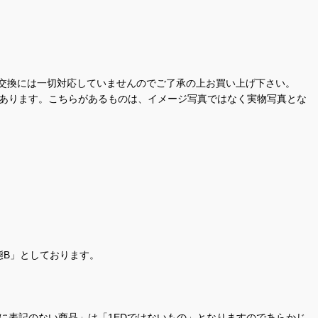
交換には一切対応していませんのでご了承の上お買い上げ下さい。
があります。こちらがあるものは、イメージ写真ではなく実物写真とな
態B」としております。
商品名に表記のない商品」は「1EDではないもの」となりますのであらかじ