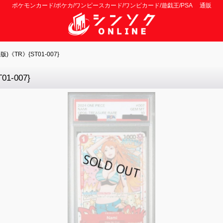
ポケモンカード/ポケカ/ワンピースカード/ワンピカード/遊戯王/PSA 通販
《TR》{ST01-007}
-007}