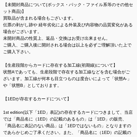
【未開封商品について(ボックス・パック・ファイル系等のその他セ
ット商品)】
買取品が含まれる場合もございます。
伝票の剥がし跡や 経年劣化による外装及び内容物の品質変化がある
場合がございます。
未開封商品の性質上、返品・交換はお受け出来ません。
ご購入、ご購入後に開封される場合は以上を必ずご理解頂いた上で
ご購入下さい。
【生産段階からカードに存在する加工線(初期線)について】
状態Aであっても、生産段階で存在する加工線などを含む場合がご
ざいます。加工線が何本も目立つものは度合いによって「状態A-」
や「状態B」としております。
【1EDが存在するカードについて】
1st edition(以下「1ED」表記)の存在するカードにつきまして、当店
では「商品名に（1ED）の記載のあるもの」は「1ED」の販売、
「商品名に表記のない商品」は「1EDではないもの」となりますの
であらかじめご了承ください。また、「商品名に（1ED）の記載の