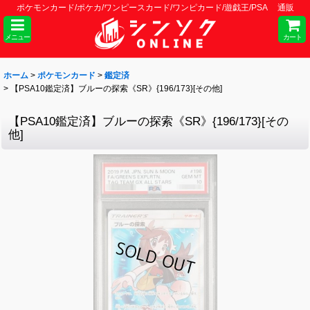
ポケモンカード/ポケカ/ワンピースカード/ワンピカード/遊戯王/PSA 通販
メニュー
カート
ホーム
>
ポケモンカード
>
鑑定済
>
【PSA10鑑定済】ブルーの探索《SR》{196/173}[その他]
【PSA10鑑定済】ブルーの探索《SR》{196/173}[その
他]