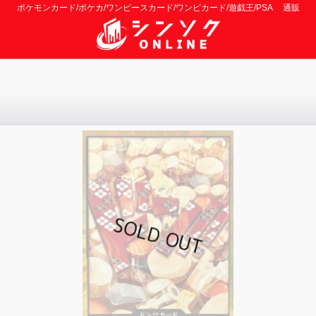
ポケモンカード/ポケカ/ワンピースカード/ワンピカード/遊戯王/PSA 通販