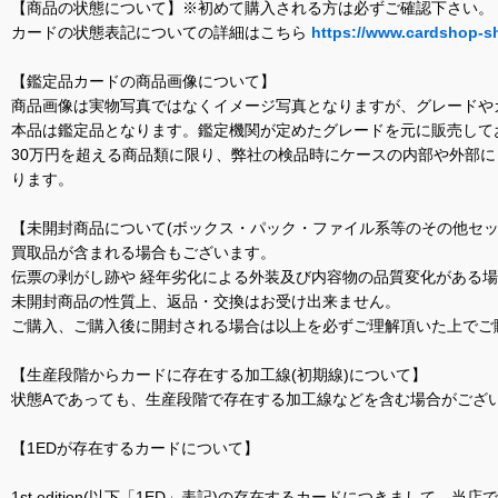
【商品の状態について】※初めて購入される方は必ずご確認下さい。
カードの状態表記についての詳細はこちら
https://www.cardshop-s
【鑑定品カードの商品画像について】
商品画像は実物写真ではなくイメージ写真となりますが、グレードや
本品は鑑定品となります。鑑定機関が定めたグレードを元に販売して
30万円を超える商品類に限り、弊社の検品時にケースの内部や外部
ります。
【未開封商品について(ボックス・パック・ファイル系等のその他セッ
買取品が含まれる場合もございます。
伝票の剥がし跡や 経年劣化による外装及び内容物の品質変化がある
未開封商品の性質上、返品・交換はお受け出来ません。
ご購入、ご購入後に開封される場合は以上を必ずご理解頂いた上でご
【生産段階からカードに存在する加工線(初期線)について】
状態Aであっても、生産段階で存在する加工線などを含む場合がござい
【1EDが存在するカードについて】
1st edition(以下「1ED」表記)の存在するカードにつきまし