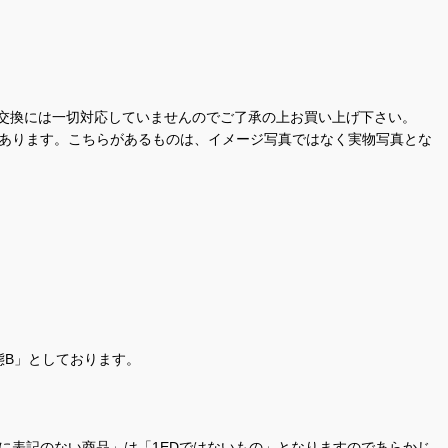
交換には一切対応していませんのでご了承の上お買い上げ下さい。
があります。こちらがあるものは、イメージ写真ではなく実物写真とな
態B」としております。
商品名に表記のない商品」は「1EDではないもの」となりますのであらかじ