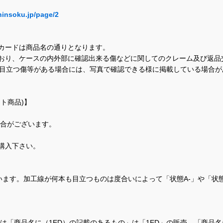
hinsoku.jp/page/2
カードは商品名の通りとなります。
おり、ケースの内外部に確認出来る傷などに関してのクレーム及び返品
に目立つ傷等がある場合には、写真で確認できる様に掲載している場合
ト商品)】
場合がございます。
購入下さい。
ます。加工線が何本も目立つものは度合いによって「状態A-」や「状
て、当店では「商品名に（1ED）の記載のあるもの」は「1ED」の販売、「