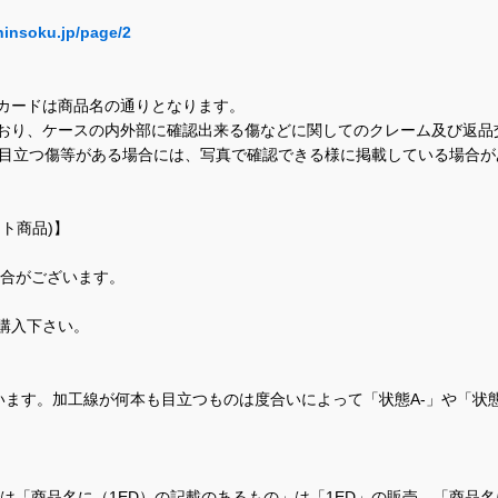
hinsoku.jp/page/2
カードは商品名の通りとなります。
おり、ケースの内外部に確認出来る傷などに関してのクレーム及び返品
に目立つ傷等がある場合には、写真で確認できる様に掲載している場合
ト商品)】
場合がございます。
購入下さい。
ます。加工線が何本も目立つものは度合いによって「状態A-」や「状
て、当店では「商品名に（1ED）の記載のあるもの」は「1ED」の販売、「