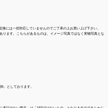
交換には一切対応していませんのでご了承の上お買い上げ下さい。
があります。こちらがあるものは、イメージ写真ではなく実物写真とな
態B」としております。
商品名に表記のない商品」は「1EDではないもの」となりますのであらかじ