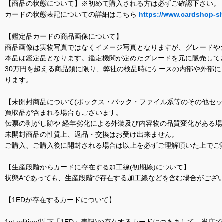
【商品の状態について】※初めて購入される方は必ずご確認下さい。
カードの状態表記についての詳細はこちら
https://www.cardshop-s
【鑑定品カードの商品画像について】
商品画像は実物写真ではなくイメージ写真となりますが、グレードや
本品は鑑定品となります。鑑定機関が定めたグレードを元に販売して
30万円を超える商品類に限り、弊社の検品時にケースの内部や外部
ります。
【未開封商品について(ボックス・パック・ファイル系等のその他セッ
買取品が含まれる場合もございます。
伝票の剥がし跡や 経年劣化による外装及び内容物の品質変化がある
未開封商品の性質上、返品・交換はお受け出来ません。
ご購入、ご購入後に開封される場合は以上を必ずご理解頂いた上でご
【生産段階からカードに存在する加工線(初期線)について】
状態Aであっても、生産段階で存在する加工線などを含む場合がござい
【1EDが存在するカードについて】
1st edition(以下「1ED」表記)の存在するカードにつきまし