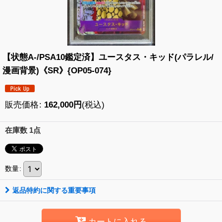
【状態A-/PSA10鑑定済】ユースタス・キッド(パラレル/
漫画背景)《SR》{OP05-074}
販売価格
:
162,000
円
(税込)
在庫数 1点
数量
:
返品特約に関する重要事項
カートに入れる