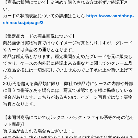
【商品の状態について】※初めて購入される方は必ずご確認下さ
い。
カードの状態表記についての詳細はこちら
https://www.cardshop-
shinsoku.jp/page/2
【鑑定品カードの商品画像について】
商品画像は実物写真ではなくイメージ写真となりますが、グレード
やカードは商品名の通りとなります。
本品は鑑定品となります。鑑定機関が定めたグレードを元に販売し
ており、ケースの内外部に確認出来る傷などに関してのクレーム及
び返品交換には一切対応していませんのでご了承の上お買い上げ下
さい。
30万円を超える商品類に限り、弊社の検品時にケースの内部や外部
に目立つ傷等がある場合には、写真で確認できる様に掲載している
場合があります。こちらがあるものは、イメージ写真ではなく実物
写真となります。
【未開封商品について(ボックス・パック・ファイル系等のその他セ
ット商品)】
買取品が含まれる場合もございます。
伝票の剥がし跡や 経年劣化による外装及び内容物の品質変化がある