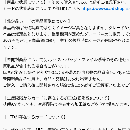
【商品の状態について】※初めて購入される方は必ずご確認下さい。
カードの状態表記についての詳細はこちら
https://www.cardshop-s
【鑑定品カードの商品画像について】
商品画像は実物写真ではなくイメージ写真となりますが、グレードや
本品は鑑定品となります。鑑定機関が定めたグレードを元に販売して
30万円を超える商品類に限り、弊社の検品時にケースの内部や外部
ります。
【未開封商品について(ボックス・パック・ファイル系等のその他セッ
買取品が含まれる場合もございます。
伝票の剥がし跡や 経年劣化による外装及び内容物の品質変化がある
未開封商品の性質上、返品・交換はお受け出来ません。
ご購入、ご購入後に開封される場合は以上を必ずご理解頂いた上でご
【生産段階からカードに存在する加工線(初期線)について】
状態Aであっても、生産段階で存在する加工線などを含む場合がござい
【1EDが存在するカードについて】
1st edition(以下「1ED」表記)の存在するカードにつきまし