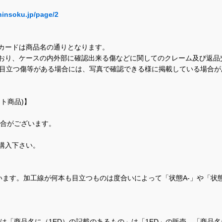
hinsoku.jp/page/2
カードは商品名の通りとなります。
おり、ケースの内外部に確認出来る傷などに関してのクレーム及び返品
に目立つ傷等がある場合には、写真で確認できる様に掲載している場合
ト商品)】
場合がございます。
購入下さい。
ます。加工線が何本も目立つものは度合いによって「状態A-」や「状
て、当店では「商品名に（1ED）の記載のあるもの」は「1ED」の販売、「