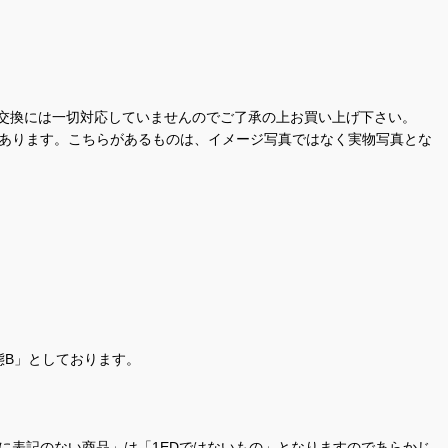
交換には一切対応していませんのでご了承の上お買い上げ下さい。
があります。こちらがあるものは、イメージ写真ではなく実物写真とな
態B」としております。
商品名に表記のない商品」は「1EDではないもの」となりますのであらかじ