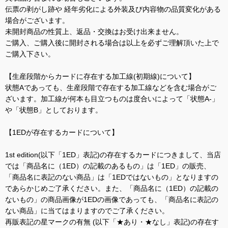
伝票の剥がし跡や 経年劣化による外装及び内容物の品質変化がある
場合がございます。
未開封商品の性質上、返品・交換はお受け出来ません。
ご購入、ご購入後に開封される場合は以上を必ずご理解頂いた上で
ご購入下さい。
【生産段階からカードに存在する加工線(初期線)について】
状態Aであっても、生産段階で存在する加工線などを含む場合がご
ざいます。加工線が何本も目立つものは度合いによって「状態A-」
や「状態B」としております。
【1EDが存在するカードについて】
1st edition(以下「1ED」表記)の存在するカードにつきまして、当店
では「商品名に（1ED）の記載のあるもの」は「1ED」の販売、
「商品名に表記のない商品」は「1EDではないもの」となりますの
であらかじめご了承ください。また、「商品名に（1ED）の記載の
ないもの」の商品画像が1EDの画像であっても、「商品名に表記の
ない商品」に当てはまりますのでご了承ください。
再販表記の星マークの有無 (以下「★あり・★なし」表記)の存在す