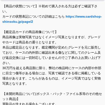
【商品の状態について】※初めて購入される方は必ずご確認下さ
い。
カードの状態表記についての詳細はこちら
https://www.cardshop-
shinsoku.jp/page/2
【鑑定品カードの商品画像について】
商品画像は実物写真ではなくイメージ写真となりますが、グレード
やカードは商品名の通りとなります。
本品は鑑定品となります。鑑定機関が定めたグレードを元に販売し
ており、ケースの内外部に確認出来る傷などに関してのクレーム及
び返品交換には一切対応していませんのでご了承の上お買い上げ下
さい。
30万円を超える商品類に限り、弊社の検品時にケースの内部や外部
に目立つ傷等がある場合には、写真で確認できる様に掲載している
場合があります。こちらがあるものは、イメージ写真ではなく実物
写真となります。
【未開封商品について(ボックス・パック・ファイル系等のその他セ
ット商品)】
買取品が含まれる場合もございます。