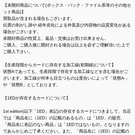
【未開封商品について(ボックス・パック・ファイル系等のその他セ
ット商品)】
買取品が含まれる場合もございます。
伝票の剥がし跡や 経年劣化による外装及び内容物の品質変化がある
場合がございます。
未開封商品の性質上、返品・交換はお受け出来ません。
ご購入、ご購入後に開封される場合は以上を必ずご理解頂いた上で
ご購入下さい。
【生産段階からカードに存在する加工線(初期線)について】
状態Aであっても、生産段階で存在する加工線などを含む場合がご
ざいます。加工線が何本も目立つものは度合いによって「状態A-」
や「状態B」としております。
【1EDが存在するカードについて】
1st edition(以下「1ED」表記)の存在するカードにつきまして、当店
では「商品名に（1ED）の記載のあるもの」は「1ED」の販売、
「商品名に表記のない商品」は「1EDではないもの」となりますの
であらかじめご了承ください。また、「商品名に（1ED）の記載の