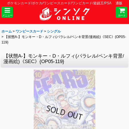
ポケモンカード/ポケカ/ワンピースカード/ワンピカード/遊戯王/PSA 通販
メニュー
カート
ホーム
>
ワンピースカード
>
シングル
>
【状態A-】モンキー・D・ルフィ(パラレル/ペンキ背景/漫画絵)《SEC》{OP05-
119}
【状態A-】モンキー・D・ルフィ(パラレル/ペンキ背景/
漫画絵)《SEC》{OP05-119}