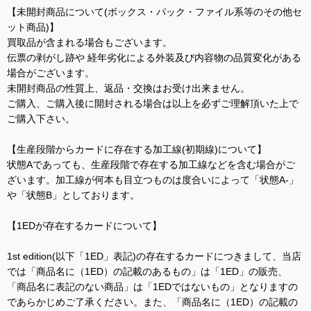
【未開封商品について(ボックス・パック・ファイル系等のその他セ
ット商品)】
買取品が含まれる場合もございます。
伝票の剥がし跡や 経年劣化による外装及び内容物の品質変化がある
場合がございます。
未開封商品の性質上、返品・交換はお受け出来ません。
ご購入、ご購入後に開封される場合は以上を必ずご理解頂いた上で
ご購入下さい。
【生産段階からカードに存在する加工線(初期線)について】
状態Aであっても、生産段階で存在する加工線などを含む場合がご
ざいます。加工線が何本も目立つものは度合いによって「状態A-」
や「状態B」としております。
【1EDが存在するカードについて】
1st edition(以下「1ED」表記)の存在するカードにつきまして、当店
では「商品名に（1ED）の記載のあるもの」は「1ED」の販売、
「商品名に表記のない商品」は「1EDではないもの」となりますの
であらかじめご了承ください。また、「商品名に（1ED）の記載の