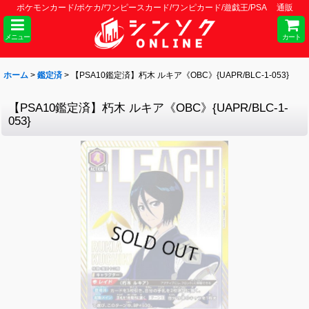
ポケモンカード/ポケカ/ワンピースカード/ワンピカード/遊戯王/PSA 通販
メニュー
カート
ホーム
>
鑑定済
>
【PSA10鑑定済】朽木 ルキア《OBC》{UAPR/BLC-1-053}
【PSA10鑑定済】朽木 ルキア《OBC》{UAPR/BLC-1-
053}