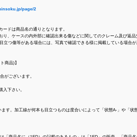
hinsoku.jp/page/2
カードは商品名の通りとなります。
おり、ケースの内外部に確認出来る傷などに関してのクレーム及び返品
に目立つ傷等がある場合には、写真で確認できる様に掲載している場合
ト商品)】
場合がございます。
購入下さい。
ます。加工線が何本も目立つものは度合いによって「状態A-」や「状
て、当店では「商品名に（1ED）の記載のあるもの」は「1ED」の販売、「