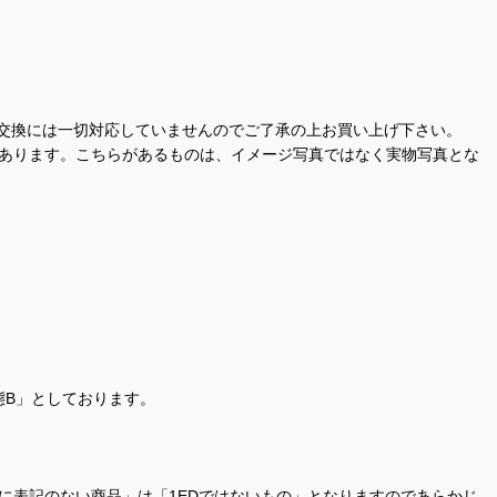
交換には一切対応していませんのでご了承の上お買い上げ下さい。
があります。こちらがあるものは、イメージ写真ではなく実物写真とな
態B」としております。
商品名に表記のない商品」は「1EDではないもの」となりますのであらかじ