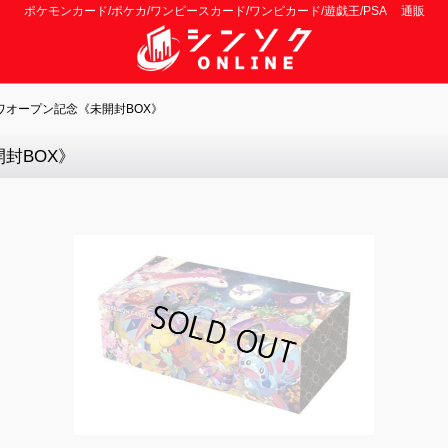
ポケモンカード/ポケカ/ワンピースカード/ワンピカード/遊戯王/PSA 通販
オープン記念《未開封BOX》
封BOX》