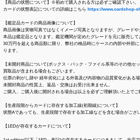
【商品の状態について】※初めて購入される方は必ずご確認下さい。
カードの状態表記についての詳細はこちら
https://www.cardshop-s
【鑑定品カードの商品画像について】
商品画像は実物写真ではなくイメージ写真となりますが、グレードや
本品は鑑定品となります。鑑定機関が定めたグレードを元に販売して
30万円を超える商品類に限り、弊社の検品時にケースの内部や外部
ります。
【未開封商品について(ボックス・パック・ファイル系等のその他セッ
買取品が含まれる場合もございます。
伝票の剥がし跡や 経年劣化による外装及び内容物の品質変化がある
未開封商品の性質上、返品・交換はお受け出来ません。
ご購入、ご購入後に開封される場合は以上を必ずご理解頂いた上でご
【生産段階からカードに存在する加工線(初期線)について】
状態Aであっても、生産段階で存在する加工線などを含む場合がござい
【1EDが存在するカードについて】
1st edition(以下「1ED」表記)の存在するカードにつきまし