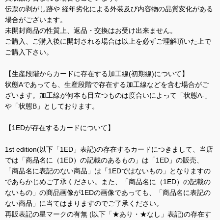
伝票の剥がし跡や 経年劣化による外装及び内容物の品質変化がある
場合がございます。
未開封商品の性質上、返品・交換はお受け出来ません。
ご購入、ご購入後に開封される場合は以上を必ずご理解頂いた上で
ご購入下さい。
【生産段階からカードに存在する加工線(初期線)について】
状態Aであっても、生産段階で存在する加工線などを含む場合がご
ざいます。加工線が何本も目立つものは度合いによって「状態A-」
や「状態B」としております。
【1EDが存在するカードについて】
1st edition(以下「1ED」表記)の存在するカードにつきまして、当店
では「商品名に（1ED）の記載のあるもの」は「1ED」の販売、
「商品名に表記のない商品」は「1EDではないもの」となりますの
であらかじめご了承ください。また、「商品名に（1ED）の記載の
ないもの」の商品画像が1EDの画像であっても、「商品名に表記の
ない商品」に当てはまりますのでご了承ください。
再販表記の星マークの有無 (以下「★あり・★なし」表記)の存在す