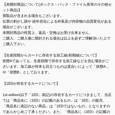
【未開封商品について(ボックス・パック・ファイル系等のその他セ
ット商品)】
買取品が含まれる場合もございます。
伝票の剥がし跡や 経年劣化による外装及び内容物の品質変化がある
場合がございます。
未開封商品の性質上、返品・交換はお受け出来ません。
ご購入、ご購入後に開封される場合は以上を必ずご理解頂いた上で
ご購入下さい。
【生産段階からカードに存在する加工線(初期線)について】
状態Aであっても、生産段階で存在する加工線などを含む場合がご
ざいます。加工線が何本も目立つものは度合いによって「状態A-」
や「状態B」としております。
【1EDが存在するカードについて】
1st edition(以下「1ED」表記)の存在するカードにつきまして、当店
では「商品名に（1ED）の記載のあるもの」は「1ED」の販売、
「商品名に表記のない商品」は「1EDではないもの」となりますの
であらかじめご了承ください。また、「商品名に（1ED）の記載の