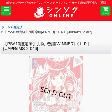
ポケモンカード/ポケカ/ワンピースカード/ワンピカード/遊戯王/PSA 通販
メニュー
カート
ホーム
>
鑑定済
>
【PSA10鑑定済】月岡 恋鐘[WINNER]《ＵＲ》{UAPR/IMS-2-046}
【PSA10鑑定済】月岡 恋鐘[WINNER]《ＵＲ》
{UAPR/IMS-2-046}