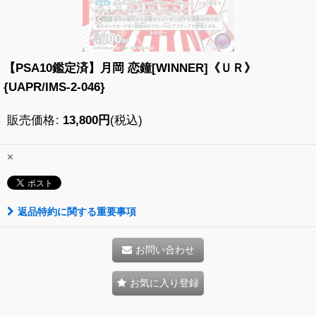
【PSA10鑑定済】月岡 恋鐘[WINNER]《ＵＲ》
{UAPR/IMS-2-046}
販売価格
:
13,800
円
(税込)
×
返品特約に関する重要事項
お問い合わせ
お気に入り登録