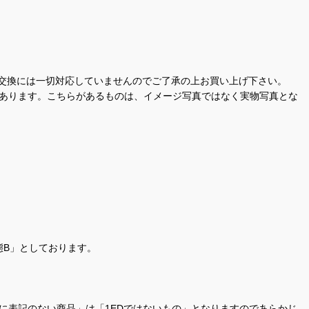
交換には一切対応していませんのでご了承の上お買い上げ下さい。
があります。こちらがあるものは、イメージ写真ではなく実物写真とな
態B」としております。
商品名に表記のない商品」は「1EDではないもの」となりますのであらかじ