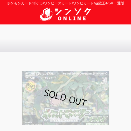
ポケモンカード/ポケカ/ワンピースカード/ワンピカード/遊戯王/PSA 通販