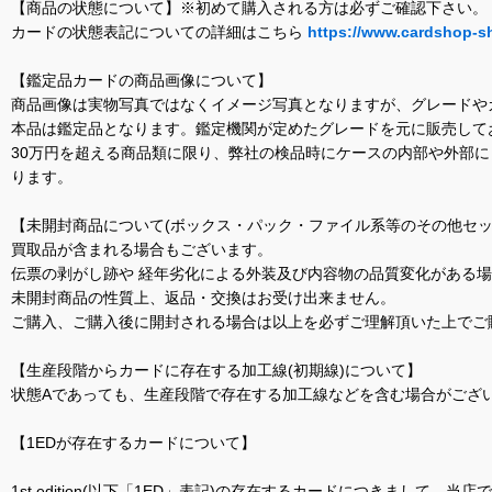
【商品の状態について】※初めて購入される方は必ずご確認下さい。
カードの状態表記についての詳細はこちら
https://www.cardshop-s
【鑑定品カードの商品画像について】
商品画像は実物写真ではなくイメージ写真となりますが、グレードや
本品は鑑定品となります。鑑定機関が定めたグレードを元に販売して
30万円を超える商品類に限り、弊社の検品時にケースの内部や外部
ります。
【未開封商品について(ボックス・パック・ファイル系等のその他セッ
買取品が含まれる場合もございます。
伝票の剥がし跡や 経年劣化による外装及び内容物の品質変化がある
未開封商品の性質上、返品・交換はお受け出来ません。
ご購入、ご購入後に開封される場合は以上を必ずご理解頂いた上でご
【生産段階からカードに存在する加工線(初期線)について】
状態Aであっても、生産段階で存在する加工線などを含む場合がござい
【1EDが存在するカードについて】
1st edition(以下「1ED」表記)の存在するカードにつきまし