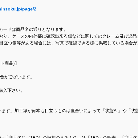
hinsoku.jp/page/2
カードは商品名の通りとなります。
おり、ケースの内外部に確認出来る傷などに関してのクレーム及び返品
に目立つ傷等がある場合には、写真で確認できる様に掲載している場合
ト商品)】
場合がございます。
購入下さい。
ます。加工線が何本も目立つものは度合いによって「状態A-」や「状
て、当店では「商品名に（1ED）の記載のあるもの」は「1ED」の販売、「