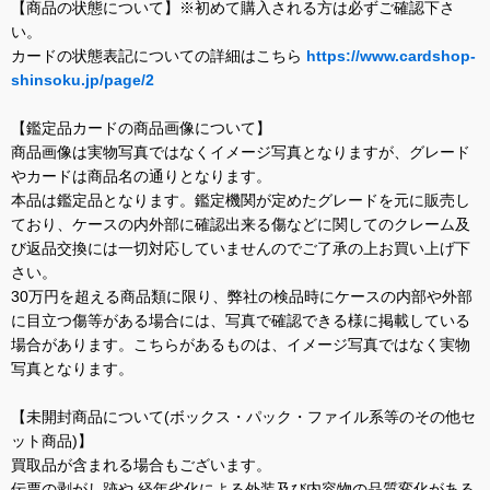
【商品の状態について】※初めて購入される方は必ずご確認下さ
い。
カードの状態表記についての詳細はこちら
https://www.cardshop-
shinsoku.jp/page/2
【鑑定品カードの商品画像について】
商品画像は実物写真ではなくイメージ写真となりますが、グレード
やカードは商品名の通りとなります。
本品は鑑定品となります。鑑定機関が定めたグレードを元に販売し
ており、ケースの内外部に確認出来る傷などに関してのクレーム及
び返品交換には一切対応していませんのでご了承の上お買い上げ下
さい。
30万円を超える商品類に限り、弊社の検品時にケースの内部や外部
に目立つ傷等がある場合には、写真で確認できる様に掲載している
場合があります。こちらがあるものは、イメージ写真ではなく実物
写真となります。
【未開封商品について(ボックス・パック・ファイル系等のその他セ
ット商品)】
買取品が含まれる場合もございます。
伝票の剥がし跡や 経年劣化による外装及び内容物の品質変化がある