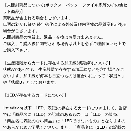
【未開封商品について(ボックス・パック・ファイル系等のその他セ
ット商品)】
買取品が含まれる場合もございます。
伝票の剥がし跡や 経年劣化による外装及び内容物の品質変化がある
場合がございます。
未開封商品の性質上、返品・交換はお受け出来ません。
ご購入、ご購入後に開封される場合は以上を必ずご理解頂いた上で
ご購入下さい。
【生産段階からカードに存在する加工線(初期線)について】
状態Aであっても、生産段階で存在する加工線などを含む場合がご
ざいます。加工線が何本も目立つものは度合いによって「状態A-」
や「状態B」としております。
【1EDが存在するカードについて】
1st edition(以下「1ED」表記)の存在するカードにつきまして、当店
では「商品名に（1ED）の記載のあるもの」は「1ED」の販売、
「商品名に表記のない商品」は「1EDではないもの」となりますの
であらかじめご了承ください。また、「商品名に（1ED）の記載の