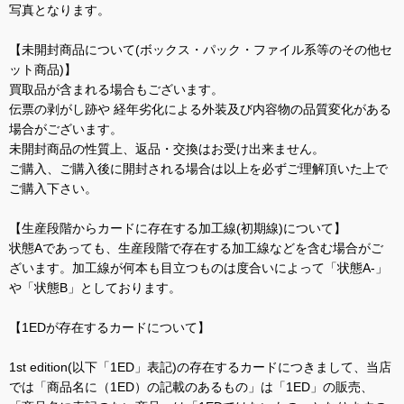
写真となります。
【未開封商品について(ボックス・パック・ファイル系等のその他セ
ット商品)】
買取品が含まれる場合もございます。
伝票の剥がし跡や 経年劣化による外装及び内容物の品質変化がある
場合がございます。
未開封商品の性質上、返品・交換はお受け出来ません。
ご購入、ご購入後に開封される場合は以上を必ずご理解頂いた上で
ご購入下さい。
【生産段階からカードに存在する加工線(初期線)について】
状態Aであっても、生産段階で存在する加工線などを含む場合がご
ざいます。加工線が何本も目立つものは度合いによって「状態A-」
や「状態B」としております。
【1EDが存在するカードについて】
1st edition(以下「1ED」表記)の存在するカードにつきまして、当店
では「商品名に（1ED）の記載のあるもの」は「1ED」の販売、