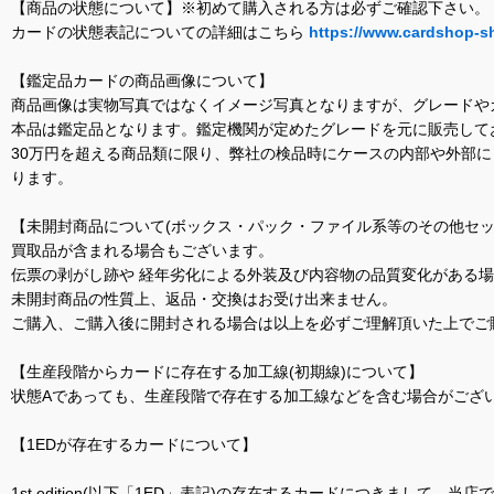
【商品の状態について】※初めて購入される方は必ずご確認下さい。
カードの状態表記についての詳細はこちら
https://www.cardshop-s
【鑑定品カードの商品画像について】
商品画像は実物写真ではなくイメージ写真となりますが、グレードや
本品は鑑定品となります。鑑定機関が定めたグレードを元に販売して
30万円を超える商品類に限り、弊社の検品時にケースの内部や外部
ります。
【未開封商品について(ボックス・パック・ファイル系等のその他セッ
買取品が含まれる場合もございます。
伝票の剥がし跡や 経年劣化による外装及び内容物の品質変化がある
未開封商品の性質上、返品・交換はお受け出来ません。
ご購入、ご購入後に開封される場合は以上を必ずご理解頂いた上でご
【生産段階からカードに存在する加工線(初期線)について】
状態Aであっても、生産段階で存在する加工線などを含む場合がござい
【1EDが存在するカードについて】
1st edition(以下「1ED」表記)の存在するカードにつきまし