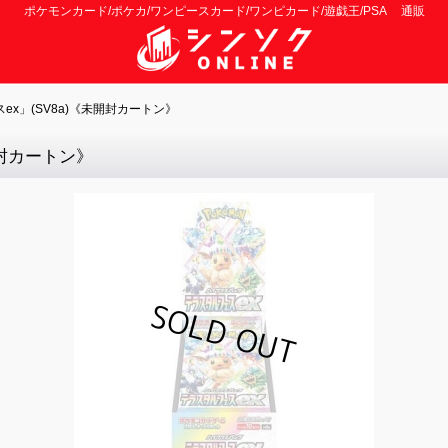
ポケモンカード/ポケカ/ワンピースカード/ワンピカード/遊戯王/PSA 通販
x」(SV8a)《未開封カートン》
開封カートン》