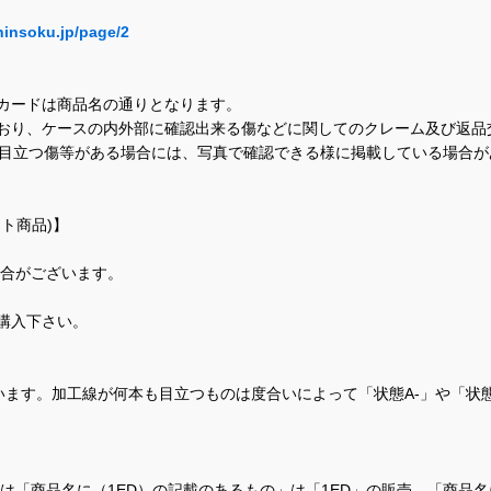
hinsoku.jp/page/2
カードは商品名の通りとなります。
おり、ケースの内外部に確認出来る傷などに関してのクレーム及び返品
に目立つ傷等がある場合には、写真で確認できる様に掲載している場合
ト商品)】
場合がございます。
購入下さい。
ます。加工線が何本も目立つものは度合いによって「状態A-」や「状
て、当店では「商品名に（1ED）の記載のあるもの」は「1ED」の販売、「