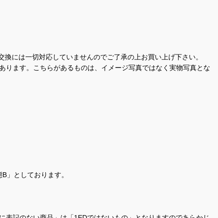
交換には一切対応していませんのでご了承の上お買い上げ下さい。
があります。こちらがあるものは、イメージ写真ではなく実物写真とな
態B」としております。
商品名に表記のない商品」は「1EDではないもの」となりますのであらかじ