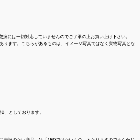
交換には一切対応していませんのでご了承の上お買い上げ下さい。
があります。こちらがあるものは、イメージ写真ではなく実物写真とな
態B」としております。
商品名に表記のない商品」は「1EDではないもの」となりますのであらかじ