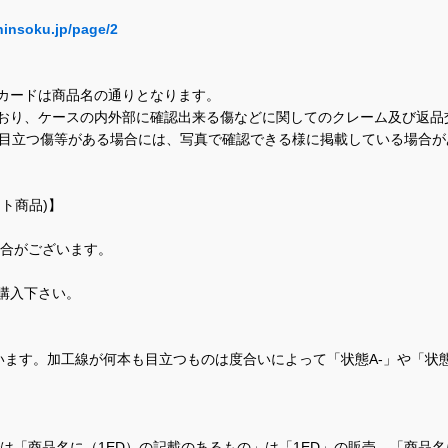
hinsoku.jp/page/2
カードは商品名の通りとなります。
おり、ケースの内外部に確認出来る傷などに関してのクレーム及び返品
に目立つ傷等がある場合には、写真で確認できる様に掲載している場合
ト商品)】
場合がございます。
購入下さい。
ます。加工線が何本も目立つものは度合いによって「状態A-」や「状
て、当店では「商品名に（1ED）の記載のあるもの」は「1ED」の販売、「