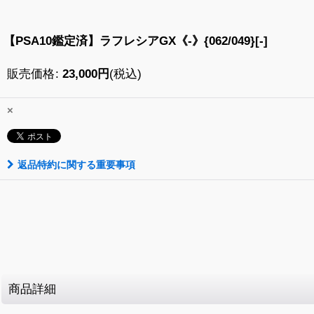
【PSA10鑑定済】ラフレシアGX《-》{062/049}[-]
販売価格
:
23,000
円
(税込)
×
返品特約に関する重要事項
商品詳細