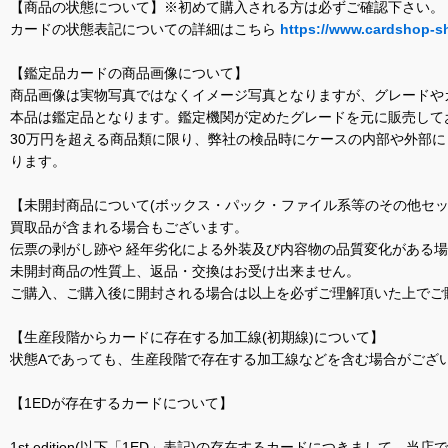
【商品の状態について】※初めて購入される方は必ずご確認下さい。
カードの状態表記についての詳細はこちら
https://www.cardshop-s
【鑑定品カードの商品画像について】
商品画像は実物写真ではなくイメージ写真となりますが、グレードや
本品は鑑定品となります。鑑定機関が定めたグレードを元に販売して
30万円を超える商品類に限り、弊社の検品時にケースの内部や外部
ります。
【未開封商品について(ボックス・パック・ファイル系等のその他セッ
買取品が含まれる場合もございます。
伝票の剥がし跡や 経年劣化による外装及び内容物の品質変化がある
未開封商品の性質上、返品・交換はお受け出来ません。
ご購入、ご購入後に開封される場合は以上を必ずご理解頂いた上でご
【生産段階からカードに存在する加工線(初期線)について】
状態Aであっても、生産段階で存在する加工線などを含む場合がござい
【1EDが存在するカードについて】
1st edition(以下「1ED」表記)の存在するカードにつきまし