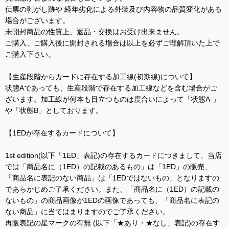
伝票の剥がし跡や 経年劣化による外装及び内容物の品質変化がある
場合がございます。
未開封商品の性質上、返品・交換はお受け出来ません。
ご購入、ご購入後に開封される場合は以上を必ずご理解頂いた上で
ご購入下さい。
【生産段階からカードに存在する加工線(初期線)について】
状態Aであっても、生産段階で存在する加工線などを含む場合がご
ざいます。加工線が何本も目立つものは度合いによって「状態A-」
や「状態B」としております。
【1EDが存在するカードについて】
1st edition(以下「1ED」表記)の存在するカードにつきまして、当店
では「商品名に（1ED）の記載のあるもの」は「1ED」の販売、
「商品名に表記のない商品」は「1EDではないもの」となりますの
であらかじめご了承ください。また、「商品名に（1ED）の記載の
ないもの」の商品画像が1EDの画像であっても、「商品名に表記の
ない商品」に当てはまりますのでご了承ください。
再販表記の星マークの有無 (以下「★あり・★なし」表記)の存在す