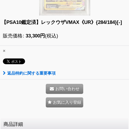
【PSA10鑑定済】レックウザVMAX《UR》{284/184}[-]
販売価格
:
33,300
円
(税込)
×
返品特約に関する重要事項
お問い合わせ
お気に入り登録
商品詳細