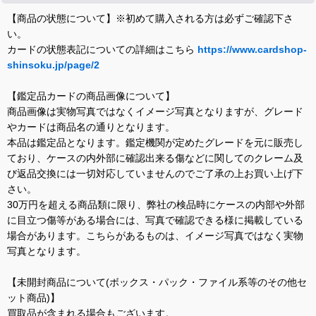
【商品の状態について】※初めて購入される方は必ずご確認下さ
い。
カードの状態表記についての詳細はこちら
https://www.cardshop-
shinsoku.jp/page/2
【鑑定品カードの商品画像について】
商品画像は実物写真ではなくイメージ写真となりますが、グレード
やカードは商品名の通りとなります。
本品は鑑定品となります。鑑定機関が定めたグレードを元に販売し
ており、ケースの内外部に確認出来る傷などに関してのクレーム及
び返品交換には一切対応していませんのでご了承の上お買い上げ下
さい。
30万円を超える商品類に限り、弊社の検品時にケースの内部や外部
に目立つ傷等がある場合には、写真で確認できる様に掲載している
場合があります。こちらがあるものは、イメージ写真ではなく実物
写真となります。
【未開封商品について(ボックス・パック・ファイル系等のその他セ
ット商品)】
買取品が含まれる場合もございます。