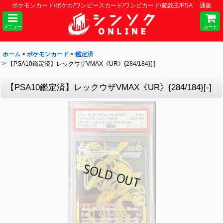
ポケモンカード/ポケカ/ワンピースカード/ワンピカード/遊戯王/PSA 通販
メニュー
カート
ホーム
>
ポケモンカード
>
鑑定済
>
【PSA10鑑定済】レックウザVMAX《UR》{284/184}[-]
【PSA10鑑定済】レックウザVMAX《UR》{284/184}[-]