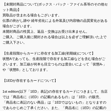
【未開封商品について(ボックス・パック・ファイル系等のその他セ
ット商品)】
買取品が含まれる場合もございます。
伝票の剥がし跡や 経年劣化による外装及び内容物の品質変化がある
場合がございます。
未開封商品の性質上、返品・交換はお受け出来ません。
ご購入、ご購入後に開封される場合は以上を必ずご理解頂いた上で
ご購入下さい。
【生産段階からカードに存在する加工線(初期線)について】
状態Aであっても、生産段階で存在する加工線などを含む場合がご
ざいます。加工線が何本も目立つものは度合いによって「状態A-」
や「状態B」としております。
【1EDが存在するカードについて】
1st edition(以下「1ED」表記)の存在するカードにつきまして、当店
では「商品名に（1ED）の記載のあるもの」は「1ED」の販売、
「商品名に表記のない商品」は「1EDではないもの」となりますの
であらかじめご了承ください。また、「商品名に（1ED）の記載の