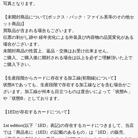
写真となります。
【未開封商品について(ボックス・パック・ファイル系等のその他セ
ット商品)】
買取品が含まれる場合もございます。
伝票の剥がし跡や 経年劣化による外装及び内容物の品質変化がある
場合がございます。
未開封商品の性質上、返品・交換はお受け出来ません。
ご購入、ご購入後に開封される場合は以上を必ずご理解頂いた上で
ご購入下さい。
【生産段階からカードに存在する加工線(初期線)について】
状態Aであっても、生産段階で存在する加工線などを含む場合がご
ざいます。加工線が何本も目立つものは度合いによって「状態A-」
や「状態B」としております。
【1EDが存在するカードについて】
1st edition(以下「1ED」表記)の存在するカードにつきまして、当店
では「商品名に（1ED）の記載のあるもの」は「1ED」の販売、