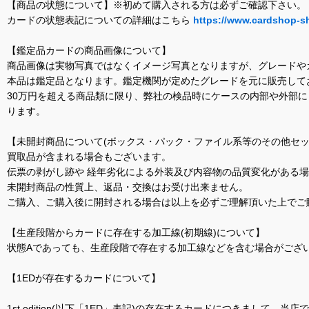
【商品の状態について】※初めて購入される方は必ずご確認下さい。
カードの状態表記についての詳細はこちら
https://www.cardshop-s
【鑑定品カードの商品画像について】
商品画像は実物写真ではなくイメージ写真となりますが、グレードや
本品は鑑定品となります。鑑定機関が定めたグレードを元に販売して
30万円を超える商品類に限り、弊社の検品時にケースの内部や外部
ります。
【未開封商品について(ボックス・パック・ファイル系等のその他セッ
買取品が含まれる場合もございます。
伝票の剥がし跡や 経年劣化による外装及び内容物の品質変化がある
未開封商品の性質上、返品・交換はお受け出来ません。
ご購入、ご購入後に開封される場合は以上を必ずご理解頂いた上でご
【生産段階からカードに存在する加工線(初期線)について】
状態Aであっても、生産段階で存在する加工線などを含む場合がござい
【1EDが存在するカードについて】
1st edition(以下「1ED」表記)の存在するカードにつきまし