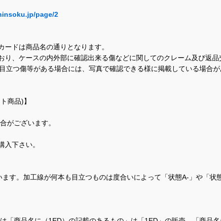
hinsoku.jp/page/2
カードは商品名の通りとなります。
おり、ケースの内外部に確認出来る傷などに関してのクレーム及び返品
に目立つ傷等がある場合には、写真で確認できる様に掲載している場合
ト商品)】
場合がございます。
購入下さい。
ます。加工線が何本も目立つものは度合いによって「状態A-」や「状
て、当店では「商品名に（1ED）の記載のあるもの」は「1ED」の販売、「