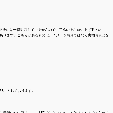
交換には一切対応していませんのでご了承の上お買い上げ下さい。
があります。こちらがあるものは、イメージ写真ではなく実物写真とな
態B」としております。
商品名に表記のない商品」は「1EDではないもの」となりますのであらかじ