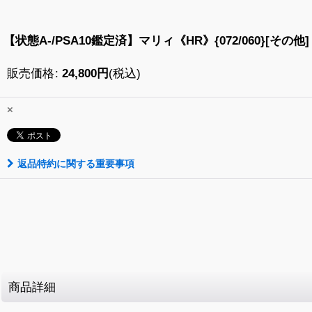
【状態A-/PSA10鑑定済】マリィ《HR》{072/060}[その他]
販売価格
:
24,800
円
(税込)
×
返品特約に関する重要事項
商品詳細