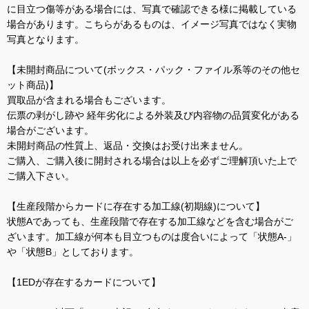
に目立つ傷等がある場合には、写真で確認できる様に掲載している
場合があります。こちらがあるものは、イメージ写真ではなく実物
写真となります。
【未開封商品について(ボックス・パック・ファイル系等のその他セ
ット商品)】
買取品が含まれる場合もございます。
伝票の剥がし跡や 経年劣化による外装及び内容物の品質変化がある
場合がございます。
未開封商品の性質上、返品・交換はお受け出来ません。
ご購入、ご購入後に開封される場合は以上を必ずご理解頂いた上で
ご購入下さい。
【生産段階からカードに存在する加工線(初期線)について】
状態Aであっても、生産段階で存在する加工線などを含む場合がご
ざいます。加工線が何本も目立つものは度合いによって「状態A-」
や「状態B」としております。
【1EDが存在するカードについて】