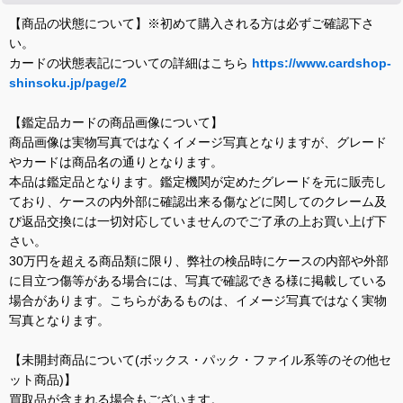
【商品の状態について】※初めて購入される方は必ずご確認下さ
い。
カードの状態表記についての詳細はこちら
https://www.cardshop-
shinsoku.jp/page/2
【鑑定品カードの商品画像について】
商品画像は実物写真ではなくイメージ写真となりますが、グレード
やカードは商品名の通りとなります。
本品は鑑定品となります。鑑定機関が定めたグレードを元に販売し
ており、ケースの内外部に確認出来る傷などに関してのクレーム及
び返品交換には一切対応していませんのでご了承の上お買い上げ下
さい。
30万円を超える商品類に限り、弊社の検品時にケースの内部や外部
に目立つ傷等がある場合には、写真で確認できる様に掲載している
場合があります。こちらがあるものは、イメージ写真ではなく実物
写真となります。
【未開封商品について(ボックス・パック・ファイル系等のその他セ
ット商品)】
買取品が含まれる場合もございます。