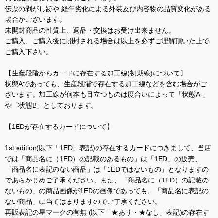
伝票の剥がし跡や 経年劣化による外装及び内容物の品質変化がある
場合がございます。
未開封商品の性質上、返品・交換はお受け出来ません。
ご購入、ご購入後に開封される場合は以上を必ずご理解頂いた上で
ご購入下さい。
【生産段階からカードに存在する加工線(初期線)について】
状態Aであっても、生産段階で存在する加工線などを含む場合がご
ざいます。加工線が何本も目立つものは度合いによって「状態A-」
や「状態B」としております。
【1EDが存在するカードについて】
1st edition(以下「1ED」表記)の存在するカードにつきまして、当店
では「商品名に（1ED）の記載のあるもの」は「1ED」の販売、
「商品名に表記のない商品」は「1EDではないもの」となりますの
であらかじめご了承ください。また、「商品名に（1ED）の記載の
ないもの」の商品画像が1EDの画像であっても、「商品名に表記の
ない商品」に当てはまりますのでご了承ください。
再販表記の星マークの有無 (以下「★あり・★なし」表記)の存在す