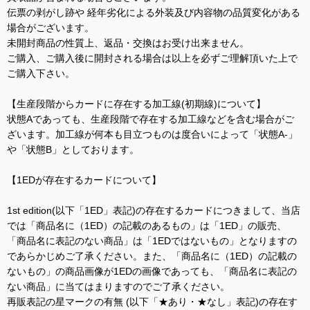
伝票の剥がし跡や 経年劣化による外装及び内容物の品質変化がある
場合がございます。
未開封商品の性質上、返品・交換はお受け出来ません。
ご購入、ご購入後に開封される場合は以上を必ずご理解頂いた上で
ご購入下さい。
【生産段階からカードに存在する加工線(初期線)について】
状態Aであっても、生産段階で存在する加工線などを含む場合がご
ざいます。加工線が何本も目立つものは度合いによって「状態A-」
や「状態B」としております。
【1EDが存在するカードについて】
1st edition(以下「1ED」表記)の存在するカードにつきまして、当店
では「商品名に（1ED）の記載のあるもの」は「1ED」の販売、
「商品名に表記のない商品」は「1EDではないもの」となりますの
であらかじめご了承ください。また、「商品名に（1ED）の記載の
ないもの」の商品画像が1EDの画像であっても、「商品名に表記の
ない商品」に当てはまりますのでご了承ください。
再販表記の星マークの有無 (以下「★あり・★なし」表記)の存在す