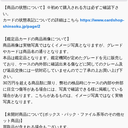
【商品の状態について】※初めて購入される方は必ずご確認下さ
い。
カードの状態表記についての詳細はこちら
https://www.cardshop-
shinsoku.jp/page/2
【鑑定品カードの商品画像について】
商品画像は実物写真ではなくイメージ写真となりますが、グレード
やカードは商品名の通りとなります。
本品は鑑定品となります。鑑定機関が定めたグレードを元に販売し
ており、ケースの内外部に確認出来る傷などに関してのクレーム及
び返品交換には一切対応していませんのでご了承の上お買い上げ下
さい。
30万円を超える商品類に限り、弊社の検品時にケースの内部や外部
に目立つ傷等がある場合には、写真で確認できる様に掲載している
場合があります。こちらがあるものは、イメージ写真ではなく実物
写真となります。
【未開封商品について(ボックス・パック・ファイル系等のその他セ
ット商品)】
買取品が含まれる場合もございます。