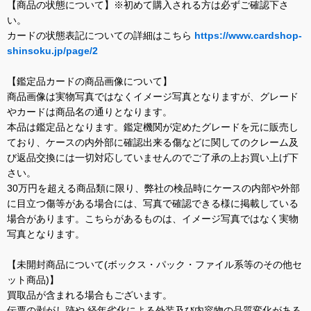
【商品の状態について】※初めて購入される方は必ずご確認下さ
い。
カードの状態表記についての詳細はこちら
https://www.cardshop-
shinsoku.jp/page/2
【鑑定品カードの商品画像について】
商品画像は実物写真ではなくイメージ写真となりますが、グレード
やカードは商品名の通りとなります。
本品は鑑定品となります。鑑定機関が定めたグレードを元に販売し
ており、ケースの内外部に確認出来る傷などに関してのクレーム及
び返品交換には一切対応していませんのでご了承の上お買い上げ下
さい。
30万円を超える商品類に限り、弊社の検品時にケースの内部や外部
に目立つ傷等がある場合には、写真で確認できる様に掲載している
場合があります。こちらがあるものは、イメージ写真ではなく実物
写真となります。
【未開封商品について(ボックス・パック・ファイル系等のその他セ
ット商品)】
買取品が含まれる場合もございます。
伝票の剥がし跡や 経年劣化による外装及び内容物の品質変化がある