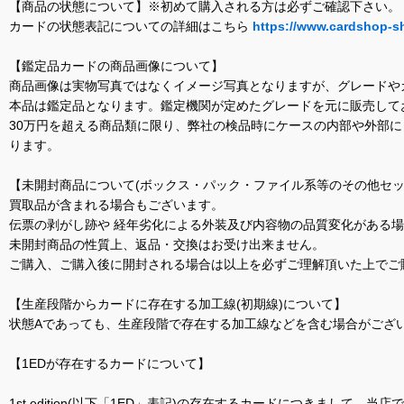
【商品の状態について】※初めて購入される方は必ずご確認下さい。
カードの状態表記についての詳細はこちら
https://www.cardshop-s
【鑑定品カードの商品画像について】
商品画像は実物写真ではなくイメージ写真となりますが、グレードや
本品は鑑定品となります。鑑定機関が定めたグレードを元に販売して
30万円を超える商品類に限り、弊社の検品時にケースの内部や外部
ります。
【未開封商品について(ボックス・パック・ファイル系等のその他セッ
買取品が含まれる場合もございます。
伝票の剥がし跡や 経年劣化による外装及び内容物の品質変化がある
未開封商品の性質上、返品・交換はお受け出来ません。
ご購入、ご購入後に開封される場合は以上を必ずご理解頂いた上でご
【生産段階からカードに存在する加工線(初期線)について】
状態Aであっても、生産段階で存在する加工線などを含む場合がござい
【1EDが存在するカードについて】
1st edition(以下「1ED」表記)の存在するカードにつきまし