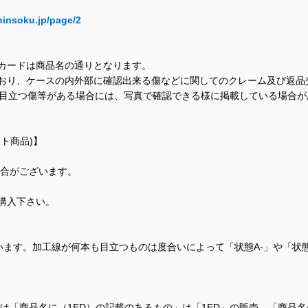
hinsoku.jp/page/2
カードは商品名の通りとなります。
おり、ケースの内外部に確認出来る傷などに関してのクレーム及び返品
に目立つ傷等がある場合には、写真で確認できる様に掲載している場合
ト商品)】
場合がございます。
購入下さい。
ます。加工線が何本も目立つものは度合いによって「状態A-」や「状
て、当店では「商品名に（1ED）の記載のあるもの」は「1ED」の販売、「