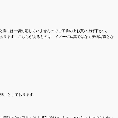
交換には一切対応していませんのでご了承の上お買い上げ下さい。
があります。こちらがあるものは、イメージ写真ではなく実物写真とな
態B」としております。
商品名に表記のない商品」は「1EDではないもの」となりますのであらかじ