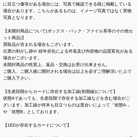
に目立つ傷等がある場合には、写真で確認できる様に掲載している
場合があります。こちらがあるものは、イメージ写真ではなく実物
写真となります。
【未開封商品について(ボックス・パック・ファイル系等のその他セ
ット商品)】
買取品が含まれる場合もございます。
伝票の剥がし跡や 経年劣化による外装及び内容物の品質変化がある
場合がございます。
未開封商品の性質上、返品・交換はお受け出来ません。
ご購入、ご購入後に開封される場合は以上を必ずご理解頂いた上で
ご購入下さい。
【生産段階からカードに存在する加工線(初期線)について】
状態Aであっても、生産段階で存在する加工線などを含む場合がご
ざいます。加工線が何本も目立つものは度合いによって「状態A-」
や「状態B」としております。
【1EDが存在するカードについて】