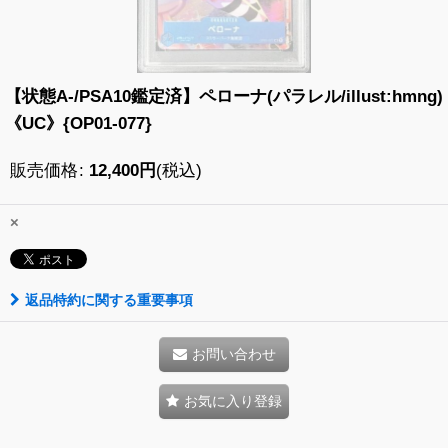
【状態A-/PSA10鑑定済】ペローナ(パラレル/illust:hmng)
《UC》{OP01-077}
販売価格
:
12,400
円
(税込)
×
返品特約に関する重要事項
お問い合わせ
お気に入り登録