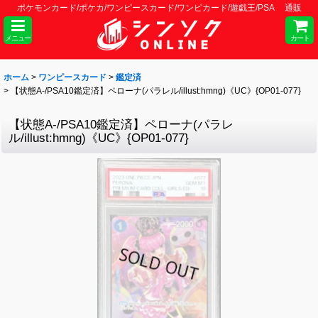
ポケモンカード/ポケカ/ワンピースカード/ワンピカード/遊戯王/PSA 通販
メニュー
カート
ホーム
>
ワンピースカード
>
鑑定済
>
【状態A-/PSA10鑑定済】ペローナ(パラレル/illust:hmng)《UC》{OP01-077}
【状態A-/PSA10鑑定済】ペローナ(パラレ
ル/illust:hmng)《UC》{OP01-077}