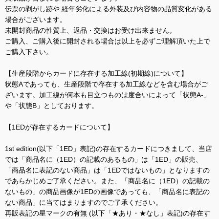
伝票の剥がし跡や 経年劣化による外装及び内容物の品質変化がある
場合がございます。
未開封商品の性質上、返品・交換はお受け出来ません。
ご購入、ご購入後に開封される場合は以上を必ずご理解頂いた上で
ご購入下さい。
【生産段階からカードに存在する加工線(初期線)について】
状態Aであっても、生産段階で存在する加工線などを含む場合がご
ざいます。加工線が何本も目立つものは度合いによって「状態A-」
や「状態B」としております。
【1EDが存在するカードについて】
1st edition(以下「1ED」表記)の存在するカードにつきまして、当店
では「商品名に（1ED）の記載のあるもの」は「1ED」の販売、
「商品名に表記のない商品」は「1EDではないもの」となりますの
であらかじめご了承ください。また、「商品名に（1ED）の記載の
ないもの」の商品画像が1EDの画像であっても、「商品名に表記の
ない商品」に当てはまりますのでご了承ください。
再販表記の星マークの有無 (以下「★あり・★なし」表記)の存在す