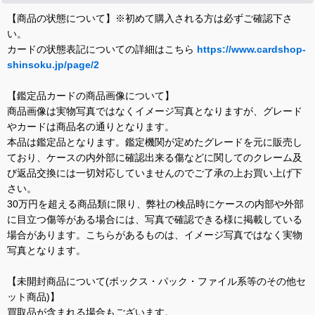
【商品の状態について】※初めて購入される方は必ずご確認下さ
い。
カードの状態表記についての詳細はこちら
https://www.cardshop-
shinsoku.jp/page/2
【鑑定品カードの商品画像について】
商品画像は実物写真ではなくイメージ写真となりますが、グレード
やカードは商品名の通りとなります。
本品は鑑定品となります。鑑定機関が定めたグレードを元に販売し
ており、ケースの内外部に確認出来る傷などに関してのクレーム及
び返品交換には一切対応していませんのでご了承の上お買い上げ下
さい。
30万円を超える商品類に限り、弊社の検品時にケースの内部や外部
に目立つ傷等がある場合には、写真で確認できる様に掲載している
場合があります。こちらがあるものは、イメージ写真ではなく実物
写真となります。
【未開封商品について(ボックス・パック・ファイル系等のその他セ
ット商品)】
買取品が含まれる場合もございます。