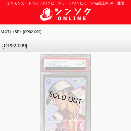
ポケモンカード/ポケカ/ワンピースカード/ワンピカード/遊戯王/PSA 通販
-XT.)《SP》{OP02-099}
OP02-099}