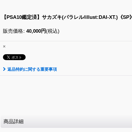
【PSA10鑑定済】サカズキ(パラレル/illust:DAI-XT.)《SP》{
販売価格
:
40,000
円
(税込)
×
返品特約に関する重要事項
商品詳細