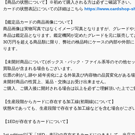
【商品の状態について】※初めて購入される方は必ずご確認下さい。
カードの状態表記についての詳細はこちら
https://www.cardshop-s
【鑑定品カードの商品画像について】
商品画像は実物写真ではなくイメージ写真となりますが、グレードや
本品は鑑定品となります。鑑定機関が定めたグレードを元に販売して
30万円を超える商品類に限り、弊社の検品時にケースの内部や外部
ります。
【未開封商品について(ボックス・パック・ファイル系等のその他セッ
買取品が含まれる場合もございます。
伝票の剥がし跡や 経年劣化による外装及び内容物の品質変化がある
未開封商品の性質上、返品・交換はお受け出来ません。
ご購入、ご購入後に開封される場合は以上を必ずご理解頂いた上でご
【生産段階からカードに存在する加工線(初期線)について】
状態Aであっても、生産段階で存在する加工線などを含む場合がござい
【1EDが存在するカードについて】
1st edition(以下「1ED」表記)の存在するカードにつきまし