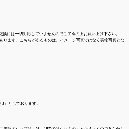
交換には一切対応していませんのでご了承の上お買い上げ下さい。
があります。こちらがあるものは、イメージ写真ではなく実物写真とな
態B」としております。
商品名に表記のない商品」は「1EDではないもの」となりますのであらかじ