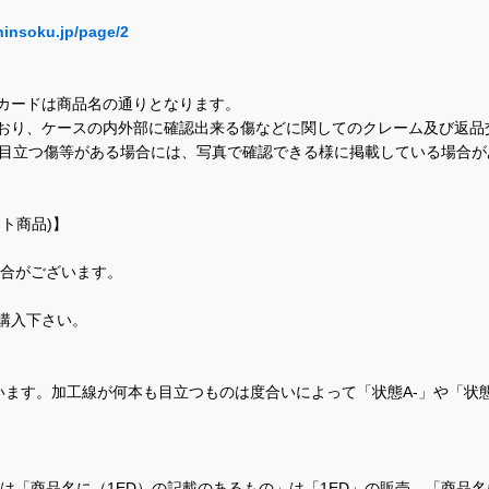
hinsoku.jp/page/2
カードは商品名の通りとなります。
おり、ケースの内外部に確認出来る傷などに関してのクレーム及び返品
に目立つ傷等がある場合には、写真で確認できる様に掲載している場合
ト商品)】
場合がございます。
購入下さい。
ます。加工線が何本も目立つものは度合いによって「状態A-」や「状
て、当店では「商品名に（1ED）の記載のあるもの」は「1ED」の販売、「