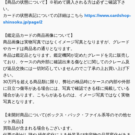
【商品の状態について】※初めて購入される方は必ずご確認下さ
い。
カードの状態表記についての詳細はこちら
https://www.cardshop-
shinsoku.jp/page/2
【鑑定品カードの商品画像について】
商品画像は実物写真ではなくイメージ写真となりますが、グレード
やカードは商品名の通りとなります。
本品は鑑定品となります。鑑定機関が定めたグレードを元に販売し
ており、ケースの内外部に確認出来る傷などに関してのクレーム及
び返品交換には一切対応していませんのでご了承の上お買い上げ下
さい。
30万円を超える商品類に限り、弊社の検品時にケースの内部や外部
に目立つ傷等がある場合には、写真で確認できる様に掲載している
場合があります。こちらがあるものは、イメージ写真ではなく実物
写真となります。
【未開封商品について(ボックス・パック・ファイル系等のその他セ
ット商品)】
買取品が含まれる場合もございます。
伝票の剥がし跡や 経年劣化による外装及び内容物の品質変化がある