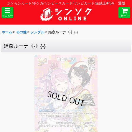
ポケモンカード/ポケカ/ワンピースカード/ワンピカード/遊戯王/PSA 通販
メニュー
カート
ホーム
>
その他
>
シングル
>
姫森ルーナ《-》{-}
姫森ルーナ《-》{-}