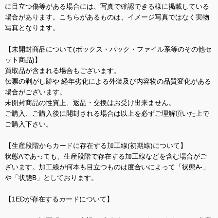
に目立つ傷等がある場合には、写真で確認できる様に掲載している
場合があります。こちらがあるものは、イメージ写真ではなく実物
写真となります。
【未開封商品について(ボックス・パック・ファイル系等のその他セ
ット商品)】
買取品が含まれる場合もございます。
伝票の剥がし跡や 経年劣化による外装及び内容物の品質変化がある
場合がございます。
未開封商品の性質上、返品・交換はお受け出来ません。
ご購入、ご購入後に開封される場合は以上を必ずご理解頂いた上で
ご購入下さい。
【生産段階からカードに存在する加工線(初期線)について】
状態Aであっても、生産段階で存在する加工線などを含む場合がご
ざいます。加工線が何本も目立つものは度合いによって「状態A-」
や「状態B」としております。
【1EDが存在するカードについて】