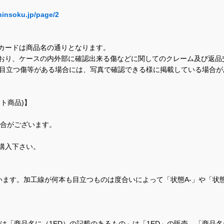
hinsoku.jp/page/2
カードは商品名の通りとなります。
おり、ケースの内外部に確認出来る傷などに関してのクレーム及び返品
に目立つ傷等がある場合には、写真で確認できる様に掲載している場合
ト商品)】
場合がございます。
購入下さい。
ます。加工線が何本も目立つものは度合いによって「状態A-」や「状
て、当店では「商品名に（1ED）の記載のあるもの」は「1ED」の販売、「