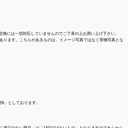
交換には一切対応していませんのでご了承の上お買い上げ下さい。
があります。こちらがあるものは、イメージ写真ではなく実物写真とな
態B」としております。
商品名に表記のない商品」は「1EDではないもの」となりますのであらかじ