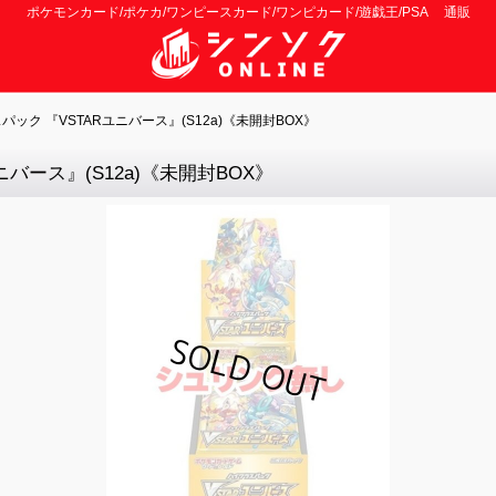
ポケモンカード/ポケカ/ワンピースカード/ワンピカード/遊戯王/PSA 通販
ック 『VSTARユニバース』(S12a)《未開封BOX》
バース』(S12a)《未開封BOX》