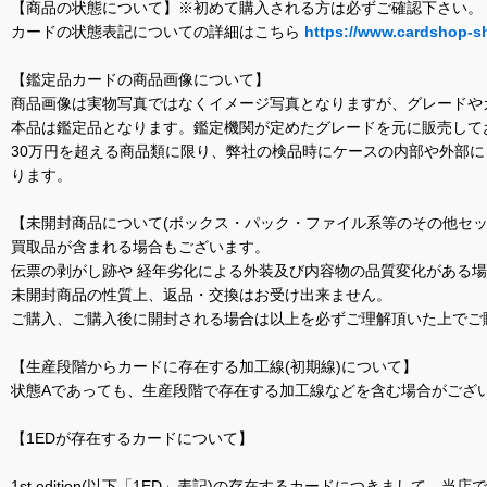
【商品の状態について】※初めて購入される方は必ずご確認下さい。
カードの状態表記についての詳細はこちら
https://www.cardshop-s
【鑑定品カードの商品画像について】
商品画像は実物写真ではなくイメージ写真となりますが、グレードや
本品は鑑定品となります。鑑定機関が定めたグレードを元に販売して
30万円を超える商品類に限り、弊社の検品時にケースの内部や外部
ります。
【未開封商品について(ボックス・パック・ファイル系等のその他セッ
買取品が含まれる場合もございます。
伝票の剥がし跡や 経年劣化による外装及び内容物の品質変化がある
未開封商品の性質上、返品・交換はお受け出来ません。
ご購入、ご購入後に開封される場合は以上を必ずご理解頂いた上でご
【生産段階からカードに存在する加工線(初期線)について】
状態Aであっても、生産段階で存在する加工線などを含む場合がござい
【1EDが存在するカードについて】
1st edition(以下「1ED」表記)の存在するカードにつきまし