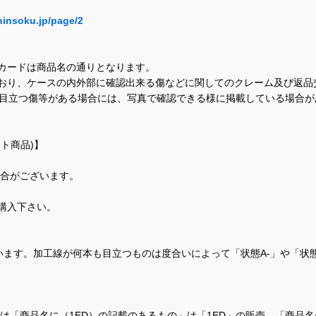
hinsoku.jp/page/2
カードは商品名の通りとなります。
おり、ケースの内外部に確認出来る傷などに関してのクレーム及び返品
に目立つ傷等がある場合には、写真で確認できる様に掲載している場合
ト商品)】
場合がございます。
購入下さい。
ます。加工線が何本も目立つものは度合いによって「状態A-」や「状
て、当店では「商品名に（1ED）の記載のあるもの」は「1ED」の販売、「