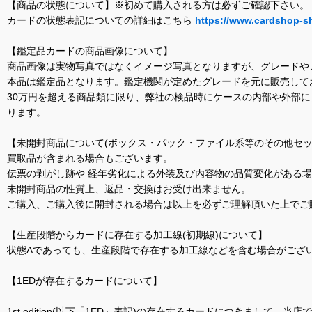
【商品の状態について】※初めて購入される方は必ずご確認下さい。
カードの状態表記についての詳細はこちら
https://www.cardshop-s
【鑑定品カードの商品画像について】
商品画像は実物写真ではなくイメージ写真となりますが、グレードや
本品は鑑定品となります。鑑定機関が定めたグレードを元に販売して
30万円を超える商品類に限り、弊社の検品時にケースの内部や外部
ります。
【未開封商品について(ボックス・パック・ファイル系等のその他セッ
買取品が含まれる場合もございます。
伝票の剥がし跡や 経年劣化による外装及び内容物の品質変化がある
未開封商品の性質上、返品・交換はお受け出来ません。
ご購入、ご購入後に開封される場合は以上を必ずご理解頂いた上でご
【生産段階からカードに存在する加工線(初期線)について】
状態Aであっても、生産段階で存在する加工線などを含む場合がござい
【1EDが存在するカードについて】
1st edition(以下「1ED」表記)の存在するカードにつきまし