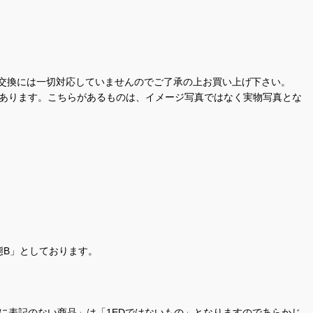
交換には一切対応していませんのでご了承の上お買い上げ下さい。
があります。こちらがあるものは、イメージ写真ではなく実物写真とな
態B」としております。
商品名に表記のない商品」は「1EDではないもの」となりますのであらかじ