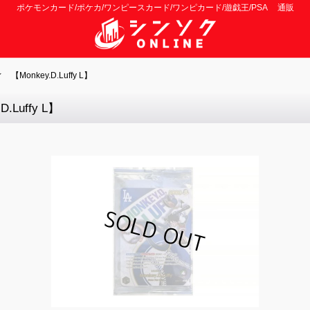
ポケモンカード/ポケカ/ワンピースカード/ワンピカード/遊戯王/PSA 通販
nkey.D.Luffy L】
uffy L】