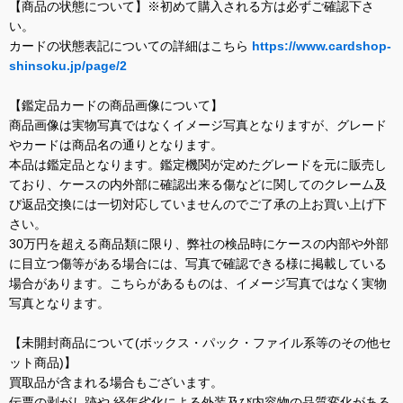
【商品の状態について】※初めて購入される方は必ずご確認下さ
い。
カードの状態表記についての詳細はこちら
https://www.cardshop-
shinsoku.jp/page/2
【鑑定品カードの商品画像について】
商品画像は実物写真ではなくイメージ写真となりますが、グレード
やカードは商品名の通りとなります。
本品は鑑定品となります。鑑定機関が定めたグレードを元に販売し
ており、ケースの内外部に確認出来る傷などに関してのクレーム及
び返品交換には一切対応していませんのでご了承の上お買い上げ下
さい。
30万円を超える商品類に限り、弊社の検品時にケースの内部や外部
に目立つ傷等がある場合には、写真で確認できる様に掲載している
場合があります。こちらがあるものは、イメージ写真ではなく実物
写真となります。
【未開封商品について(ボックス・パック・ファイル系等のその他セ
ット商品)】
買取品が含まれる場合もございます。
伝票の剥がし跡や 経年劣化による外装及び内容物の品質変化がある