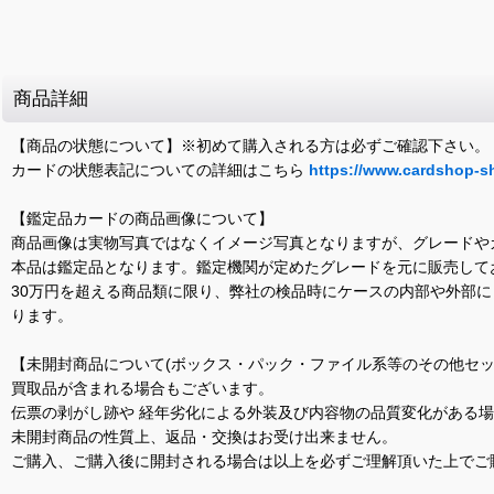
商品詳細
【商品の状態について】※初めて購入される方は必ずご確認下さい。
カードの状態表記についての詳細はこちら
https://www.cardshop-s
【鑑定品カードの商品画像について】
商品画像は実物写真ではなくイメージ写真となりますが、グレードや
本品は鑑定品となります。鑑定機関が定めたグレードを元に販売して
30万円を超える商品類に限り、弊社の検品時にケースの内部や外部
ります。
【未開封商品について(ボックス・パック・ファイル系等のその他セッ
買取品が含まれる場合もございます。
伝票の剥がし跡や 経年劣化による外装及び内容物の品質変化がある
未開封商品の性質上、返品・交換はお受け出来ません。
ご購入、ご購入後に開封される場合は以上を必ずご理解頂いた上でご