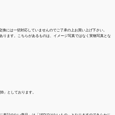
交換には一切対応していませんのでご了承の上お買い上げ下さい。
があります。こちらがあるものは、イメージ写真ではなく実物写真とな
態B」としております。
商品名に表記のない商品」は「1EDではないもの」となりますのであらかじ