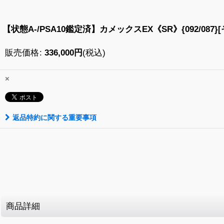
【状態A-/PSA10鑑定済】カメックスEX《SR》{092/087}
販売価格
:
336,000
円
(税込)
×
返品特約に関する重要事項
商品詳細