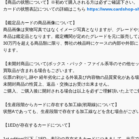
【商品の状態について】※初めて購入される方は必ずご確認下さい。
カードの状態表記についての詳細はこちら
https://www.cardshop-s
【鑑定品カードの商品画像について】
商品画像は実物写真ではなくイメージ写真となりますが、グレードや
本品は鑑定品となります。鑑定機関が定めたグレードを元に販売して
30万円を超える商品類に限り、弊社の検品時にケースの内部や外部
ります。
【未開封商品について(ボックス・パック・ファイル系等のその他セッ
買取品が含まれる場合もございます。
伝票の剥がし跡や 経年劣化による外装及び内容物の品質変化がある
未開封商品の性質上、返品・交換はお受け出来ません。
ご購入、ご購入後に開封される場合は以上を必ずご理解頂いた上でご
【生産段階からカードに存在する加工線(初期線)について】
状態Aであっても、生産段階で存在する加工線などを含む場合がござい
【1EDが存在するカードについて】
1st edition(以下「1ED」表記)の存在するカードにつきまし