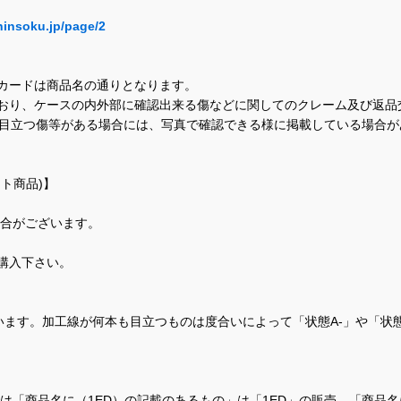
hinsoku.jp/page/2
カードは商品名の通りとなります。
おり、ケースの内外部に確認出来る傷などに関してのクレーム及び返品
に目立つ傷等がある場合には、写真で確認できる様に掲載している場合
ト商品)】
場合がございます。
購入下さい。
ます。加工線が何本も目立つものは度合いによって「状態A-」や「状
て、当店では「商品名に（1ED）の記載のあるもの」は「1ED」の販売、「