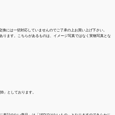
交換には一切対応していませんのでご了承の上お買い上げ下さい。
があります。こちらがあるものは、イメージ写真ではなく実物写真とな
態B」としております。
商品名に表記のない商品」は「1EDではないもの」となりますのであらかじ