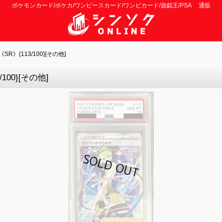
ポケモンカード/ポケカ/ワンピースカード/ワンピカード/遊戯王/PSA 通販
》{113/100}[その他]
00}[その他]