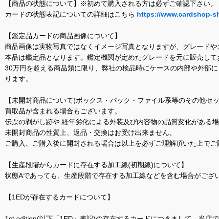
【商品の状態について】※初めて購入される方は必ずご確認下さい。
カードの状態表記についての詳細はこちら
https://www.cardshop-s
【鑑定品カードの商品画像について】
商品画像は実物写真ではなくイメージ写真となりますが、グレードや
本品は鑑定品となります。鑑定機関が定めたグレードを元に販売して
30万円を超える商品類に限り、弊社の検品時にケースの内部や外部
ります。
【未開封商品について(ボックス・パック・ファイル系等のその他セッ
買取品が含まれる場合もございます。
伝票の剥がし跡や 経年劣化による外装及び内容物の品質変化がある
未開封商品の性質上、返品・交換はお受け出来ません。
ご購入、ご購入後に開封される場合は以上を必ずご理解頂いた上でご
【生産段階からカードに存在する加工線(初期線)について】
状態Aであっても、生産段階で存在する加工線などを含む場合がござい
【1EDが存在するカードについて】
1st edition(以下「1ED」表記)の存在するカードにつきまし