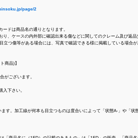
hinsoku.jp/page/2
カードは商品名の通りとなります。
おり、ケースの内外部に確認出来る傷などに関してのクレーム及び返品
に目立つ傷等がある場合には、写真で確認できる様に掲載している場合
ト商品)】
場合がございます。
購入下さい。
ます。加工線が何本も目立つものは度合いによって「状態A-」や「状
て、当店では「商品名に（1ED）の記載のあるもの」は「1ED」の販売、「