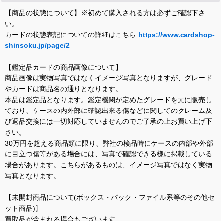
【商品の状態について】※初めて購入される方は必ずご確認下さ
い。
カードの状態表記についての詳細はこちら
https://www.cardshop-
shinsoku.jp/page/2
【鑑定品カードの商品画像について】
商品画像は実物写真ではなくイメージ写真となりますが、グレード
やカードは商品名の通りとなります。
本品は鑑定品となります。鑑定機関が定めたグレードを元に販売し
ており、ケースの内外部に確認出来る傷などに関してのクレーム及
び返品交換には一切対応していませんのでご了承の上お買い上げ下
さい。
30万円を超える商品類に限り、弊社の検品時にケースの内部や外部
に目立つ傷等がある場合には、写真で確認できる様に掲載している
場合があります。こちらがあるものは、イメージ写真ではなく実物
写真となります。
【未開封商品について(ボックス・パック・ファイル系等のその他セ
ット商品)】
買取品が含まれる場合もございます。