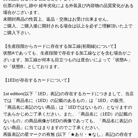
伝票の剥がし跡や 経年劣化による外装及び内容物の品質変化がある
場合がございます。
未開封商品の性質上、返品・交換はお受け出来ません。
ご購入、ご購入後に開封される場合は以上を必ずご理解頂いた上で
ご購入下さい。
【生産段階からカードに存在する加工線(初期線)について】
状態Aであっても、生産段階で存在する加工線などを含む場合がご
ざいます。加工線が何本も目立つものは度合いによって「状態A-」
や「状態B」としております。
【1EDが存在するカードについて】
1st edition(以下「1ED」表記)の存在するカードにつきまして、当店
では「商品名に（1ED）の記載のあるもの」は「1ED」の販売、
「商品名に表記のない商品」は「1EDではないもの」となりますの
であらかじめご了承ください。また、「商品名に（1ED）の記載の
ないもの」の商品画像が1EDの画像であっても、「商品名に表記の
ない商品」に当てはまりますのでご了承ください。
再販表記の星マークの有無 (以下「★あり・★なし」表記)の存在す