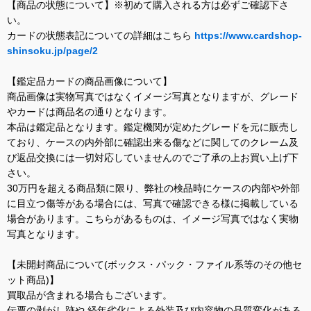
【商品の状態について】※初めて購入される方は必ずご確認下さ
い。
カードの状態表記についての詳細はこちら
https://www.cardshop-
shinsoku.jp/page/2
【鑑定品カードの商品画像について】
商品画像は実物写真ではなくイメージ写真となりますが、グレード
やカードは商品名の通りとなります。
本品は鑑定品となります。鑑定機関が定めたグレードを元に販売し
ており、ケースの内外部に確認出来る傷などに関してのクレーム及
び返品交換には一切対応していませんのでご了承の上お買い上げ下
さい。
30万円を超える商品類に限り、弊社の検品時にケースの内部や外部
に目立つ傷等がある場合には、写真で確認できる様に掲載している
場合があります。こちらがあるものは、イメージ写真ではなく実物
写真となります。
【未開封商品について(ボックス・パック・ファイル系等のその他セ
ット商品)】
買取品が含まれる場合もございます。
伝票の剥がし跡や 経年劣化による外装及び内容物の品質変化がある