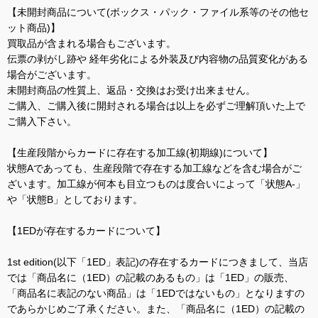
【未開封商品について(ボックス・パック・ファイル系等のその他セ
ット商品)】
買取品が含まれる場合もございます。
伝票の剥がし跡や 経年劣化による外装及び内容物の品質変化がある
場合がございます。
未開封商品の性質上、返品・交換はお受け出来ません。
ご購入、ご購入後に開封される場合は以上を必ずご理解頂いた上で
ご購入下さい。
【生産段階からカードに存在する加工線(初期線)について】
状態Aであっても、生産段階で存在する加工線などを含む場合がご
ざいます。加工線が何本も目立つものは度合いによって「状態A-」
や「状態B」としております。
【1EDが存在するカードについて】
1st edition(以下「1ED」表記)の存在するカードにつきまして、当店
では「商品名に（1ED）の記載のあるもの」は「1ED」の販売、
「商品名に表記のない商品」は「1EDではないもの」となりますの
であらかじめご了承ください。また、「商品名に（1ED）の記載の