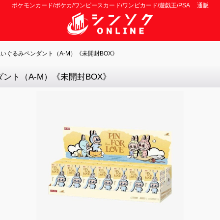
ポケモンカード/ポケカ/ワンピースカード/ワンピカード/遊戯王/PSA 通販
VE ぬいぐるみペンダント（A-M）《未開封BOX》
ンダント（A-M）《未開封BOX》