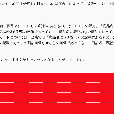
ます。加工線が何本も目立つものは度合いによって「状態A-」や「状
て、当店では「商品名に（1ED）の記載のあるもの」は「1ED」の販売、「
商品画像が1EDの画像であっても、「商品名に表記のない商品」に当て
するカードについては、当店では「商品名に（★なし）の記載のあるもの
の記載のもの」の商品画像が★なしの画像であっても、「商品名に表記
やむを得ず注文がキャンセルとなることがございます。