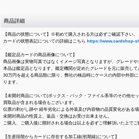
商品詳細
【商品の状態について】※初めて購入される方は必ずご確認下さい。
カードの状態表記についての詳細はこちら
https://www.cardshop-s
【鑑定品カードの商品画像について】
商品画像は実物写真ではなくイメージ写真となりますが、グレードや
本品は鑑定品となります。鑑定機関が定めたグレードを元に販売して
30万円を超える商品類に限り、弊社の検品時にケースの内部や外部
ります。
【未開封商品について(ボックス・パック・ファイル系等のその他セッ
買取品が含まれる場合もございます。
伝票の剥がし跡や 経年劣化による外装及び内容物の品質変化がある
未開封商品の性質上、返品・交換はお受け出来ません。
ご購入、ご購入後に開封される場合は以上を必ずご理解頂いた上でご
【生産段階からカードに存在する加工線(初期線)について】